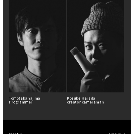
Tomotaka Yajima
Kosuke Harada
Sato
Programmer
creator cameraman
Desi