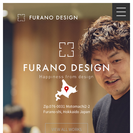
NEWS
PEOPLE
CONTACT
Zip.076-0031 Motomachi2-2
Furano-shi, Hokkaido Japan
VIEW ALL WORKS